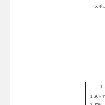
スポ
目
あら
感想